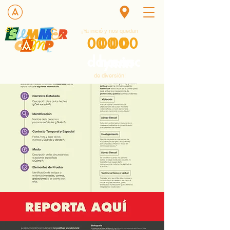
¡Ya inició y nos quedan
00
00
00
00
days
hours
sec
min
de diversión!