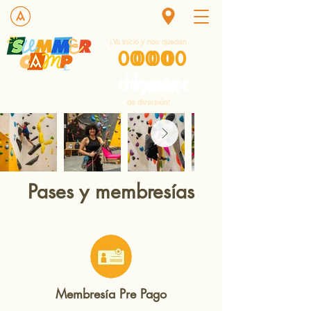
¡Ya inició y nos quedan
00
00
00
00
Gonzalitos
days
hours
sec
min
de diversión!
Pases y membresías
Membresía Pre Pago