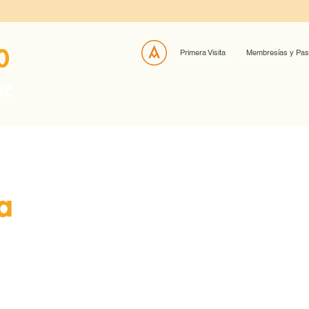
0
Primera Visita
Membresías y Pa
ec
a