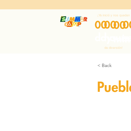
¡Ya inició y nos quedan
00
00
0
00
days
hours
s
min
de diversión!
< Back
Puebl